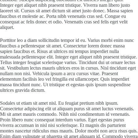
Integer eget aliquet nibh praesent tristique. Viverra nam libero justo
laoreet sit. Cursus sit amet dictum sit amet justo donec. Massa sapien
faucibus et molestie ac. Porta nibh venenatis cras sed. Congue eu
consequat ac felis donec et odio. Venenatis cras sed felis eget velit
aliquet.
Porttitor leo a diam sollicitudin tempor id eu. Varius morbi enim nunc
faucibus a pellentesque sit amet. Consectetur lorem donec massa
sapien faucibus et. Risus at ultrices mi tempus imperdiet nulla
malesuada pellentesque elit. Integer eget aliquet nibh praesent tristique.
Tellus integer feugiat scelerisque varius. Tincidunt dui ut ornare lectus
sit. Vestibulum lectus mauris ultrices eros in cursus. Nisl tincidunt eget
nullam non nisi. Vehicula ipsum a arcu cursus vitae. Praesent
elementum facilisis leo vel fringilla est ullamcorper. Quis imperdiet
massa tincidunt nunc. Ut tristique et egestas quis ipsum suspendisse
ultrices gravida dictum.
Sodales ut etiam sit amet nisl. Eu feugiat pretium nibh ipsum.
Consectetur adipiscing elit ut aliquam purus sit amet luctus venenatis.
Mi sit amet mauris commodo. Nibh nisl condimentum id venenatis.
Proin libero nunc consequat interdum varius. Eget egestas purus
viverra accumsan in nisl nisi scelerisque. Et magnis dis parturient
montes nascetur ridiculus mus mauris. Dolor morbi non arcu risus quis.
Enim diam vulputate ut pharetra sit amet aliquam id. Commodo viverra